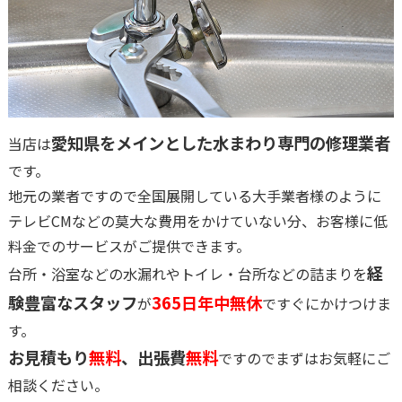
愛知県をメインとした水まわり専門の修理業者
当店は
です。
地元の業者ですので全国展開している大手業者様のように
テレビCMなどの莫大な費用をかけていない分、お客様に低
料金でのサービスがご提供できます。
経
台所・浴室などの水漏れやトイレ・台所などの詰まりを
験豊富なスタッフ
365日年中無休
が
ですぐにかけつけま
す。
お見積もり
無料
、出張費
無料
ですのでまずはお気軽にご
相談ください。