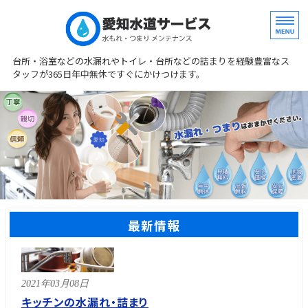
水まわり専門修理
台所・浴室などの水漏れやトイレ・台所などの詰まりを経験豊富なス
タッフが365日年中無休ですぐにかけつけます。
ホーム
サービス
料金案内
事務所概要
最新情報
お問い合わせ
2021年03月08日
キッチンの水漏れ・詰まり